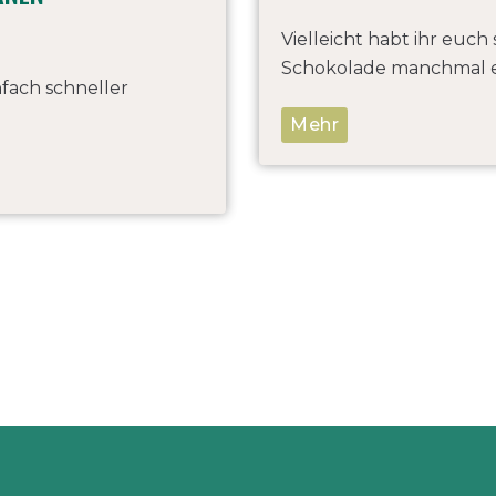
Vielleicht habt ihr euc
Schokolade manchmal ei
nfach schneller
Mehr