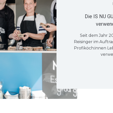
Die IS NU G
verwend
Seit dem Jahr 2
Reisinger im Auftr
Profiköch:innen Le
verwe