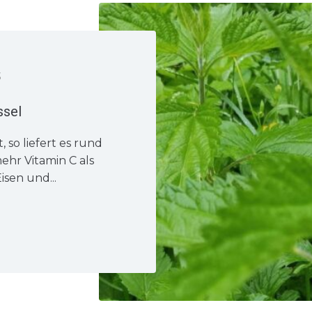
3
ssel
, so liefert es rund
ehr Vitamin C als
isen und...