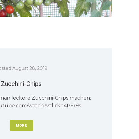
osted
August 28, 2019
Zucchini-Chips
man leckere Zucchini-Chips machen:
outube.com/watch?v=lIrkn4PFr9s
MORE