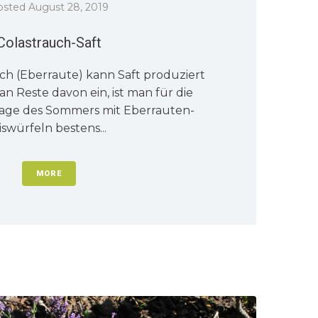
osted
August 28, 2019
Colastrauch-Saft
ch (Eberraute) kann Saft produziert
an Reste davon ein, ist man für die
Tage des Sommers mit Eberrauten-
iswürfeln bestens...
MORE