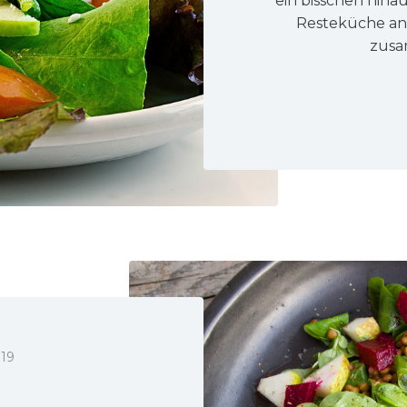
ein bisschen hina
Resteküche an,
zusa
019