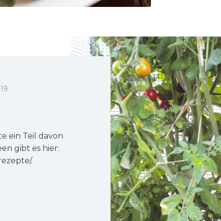
019
 ein Teil davon
n gibt es hier:
ezepte/.