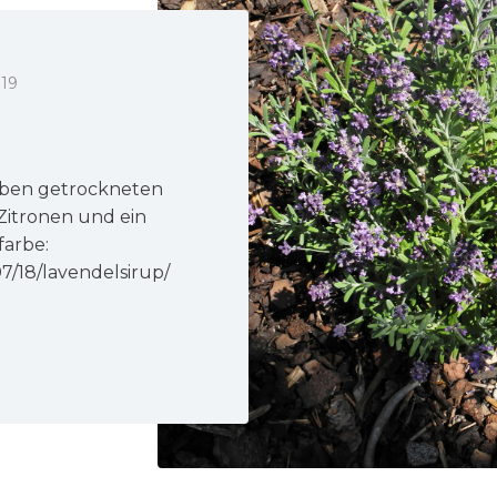
019
eben getrockneten
Zitronen und ein
farbe:
07/18/lavendelsirup/