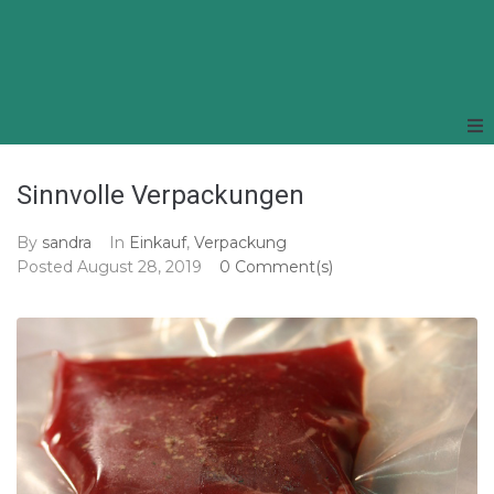
Sinnvolle Verpackungen
By
sandra
In
Einkauf
,
Verpackung
Posted
August 28, 2019
0 Comment(s)