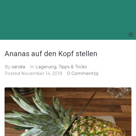
Ananas auf den Kopf stellen
By
sandra
In
Lagerung
,
Tipps & Tricks
Posted
November 14, 2019
0 Comment(s)