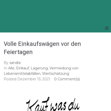
Volle Einkaufswägen vor den
Feiertagen
By
sandra
In
Alle
,
Einkauf
,
Lagerung
,
Vermeidung von
Lebensmittelabfällen
,
Wertschätzung
Posted
Dezember 13, 2021
0 Comment(s)