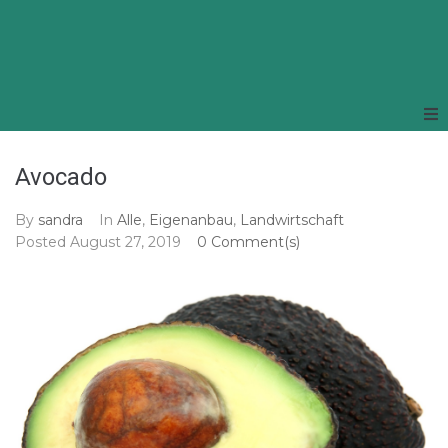
Avocado
By
sandra
In
Alle
,
Eigenanbau
,
Landwirtschaft
Posted
August 27, 2019
0 Comment(s)