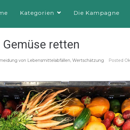
me
Kategorien
Die Kampagne
 Gemüse retten
meidung von Lebensmittelabfällen
,
Wertschätzung
Posted
Ok