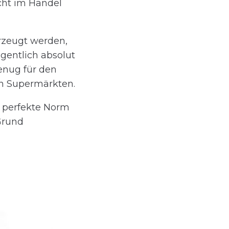
cht im Handel
erzeugt werden,
gentlich absolut
genug für den
en Supermärkten.
ie perfekte Norm
Grund