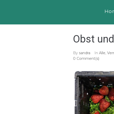
Ho
Obst und
By
sandra
In
Alle
,
Ver
0 Comment(s)